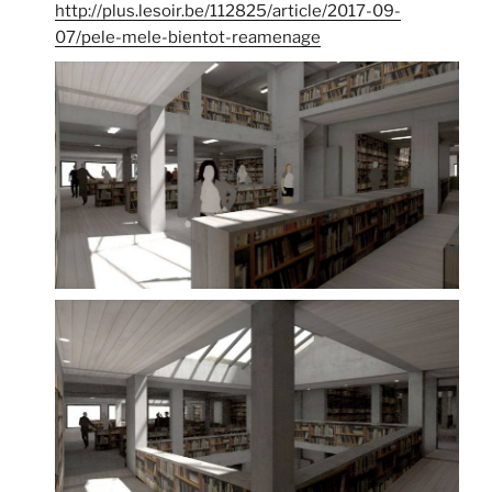
http://plus.lesoir.be/112825/article/2017-09-
07/pele-mele-bientot-reamenage