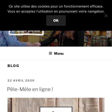
Aller
Ce site utilise des cookies pour un fonctionnement efficace.
au
Vous en acceptez l'utilisation en poursuivant votre navigation.
contenu
PÊLE-MÊLE
OK
principal
Recyclage culturel
Menu
BLOG
PUBLIÉ
22 AVRIL 2020
LE
Pêle-Mêle en ligne !