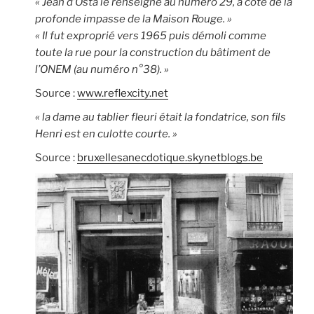
« Jean d’Osta le renseigne au numéro 29, à côté de la
profonde impasse de la Maison Rouge. »
« Il fut exproprié vers 1965 puis démoli comme
toute la rue pour la construction du bâtiment de
l’ONEM (au numéro n°38). »
Source :
www.reflexcity.net
« la dame au tablier fleuri était la fondatrice, son fils
Henri est en culotte courte. »
Source :
bruxellesanecdotique.skynetblogs.be