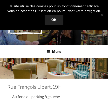
Aller
Ce site utilise des cookies pour un fonctionnement efficace.
au
Vous en acceptez l'utilisation en poursuivant votre navigation.
contenu
PÊLE-MÊLE
OK
principal
Recyclage culturel
Menu
Rue François Libert, 19H
Au fond du parking à gauche