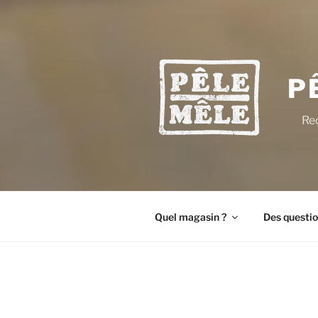
P
Rec
Quel magasin ?
Des questio