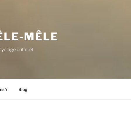
ÊLE-MÊLE
yclage culturel
ns ?
Blog