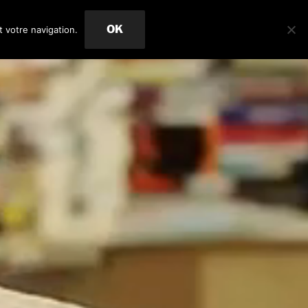
OK
t votre navigation.
Arrière
plan
vidéo
en
pause