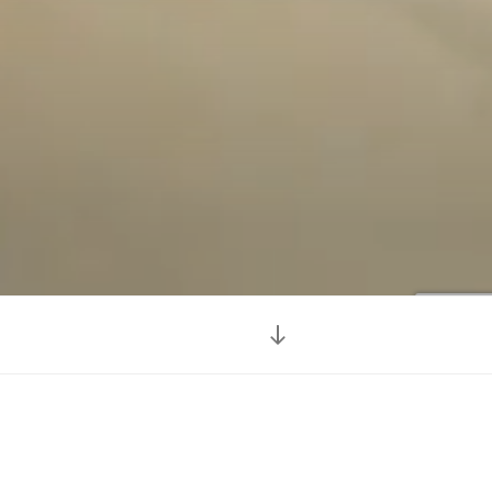
Descendre
au
contenu